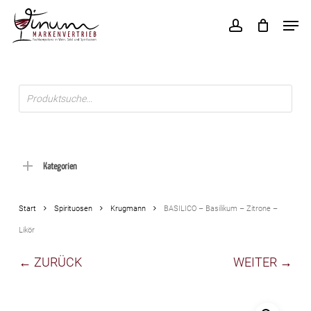
Skip
Men
to
account
main
content
Products
search
Kategorien
Start
Spirituosen
Krugmann
BASILICO – Basilikum – Zitrone –
Likör
← ZURÜCK
WEITER →