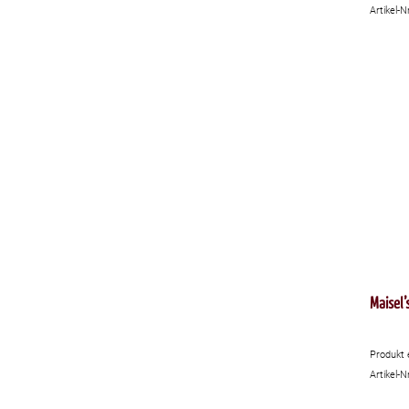
Artikel-N
Maisel’
Produkt 
Artikel-N