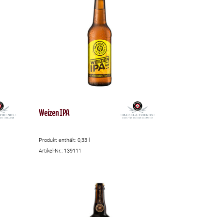
Weizen IPA
Produkt enthält: 0,33
l
Artikel-Nr.: 139111