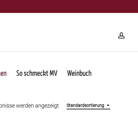
acco
ten
So schmeckt MV
Weinbuch
ebnisse werden angezeigt
Standardsortierung