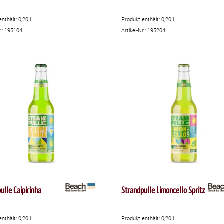
enthält: 0,20
l
Produkt enthält: 0,20
l
r.: 195104
Artikel-Nr.: 195204
ulle Caipirinha
Strandpulle Limoncello Spritz
enthält: 0,20
l
Produkt enthält: 0,20
l