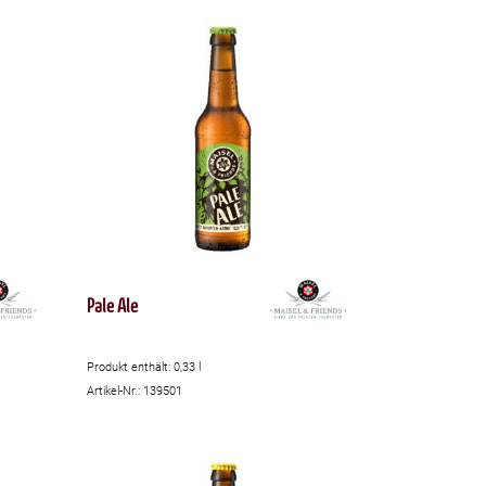
Pale Ale
Produkt enthält: 0,33
l
Artikel-Nr.: 139501