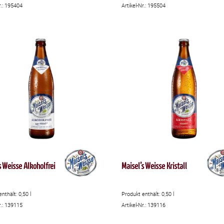
r.: 195404
Artikel-Nr.: 195504
s Weisse Alkoholfrei
Maisel’s Weisse Kristall
enthält: 0,50
l
Produkt enthält: 0,50
l
r.: 139115
Artikel-Nr.: 139116