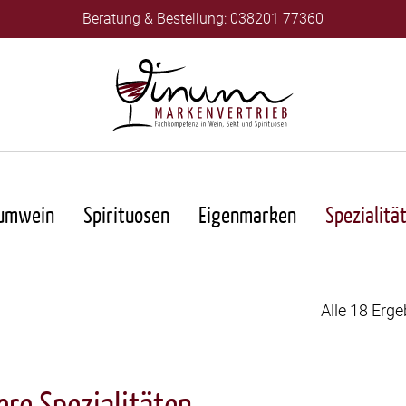
Beratung & Bestellung: 038201 77360
umwein
Spirituosen
Eigenmarken
Spezialitä
Alle 18 Erg
ere Spezialitäten