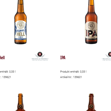
Hell
IPA
enthält: 0,33
l
Produkt enthält: 0,33
l
r.: 139621
Artikel-Nr.: 139601