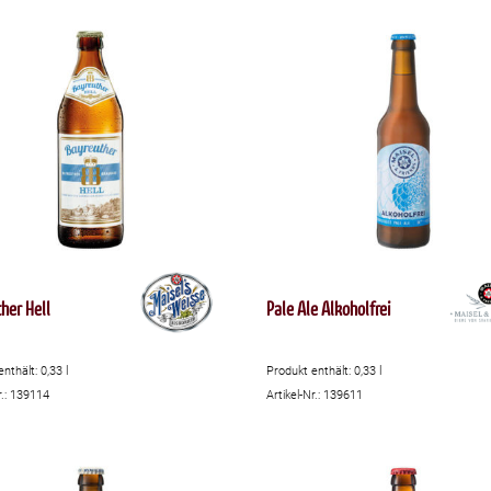
her Hell
Pale Ale Alkoholfrei
enthält: 0,33
l
Produkt enthält: 0,33
l
r.: 139114
Artikel-Nr.: 139611