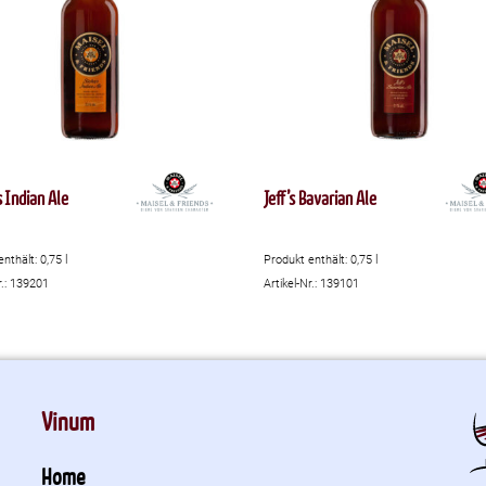
s Indian Ale
Jeff’s Bavarian Ale
enthält: 0,75
l
Produkt enthält: 0,75
l
r.: 139201
Artikel-Nr.: 139101
Vinum
Home