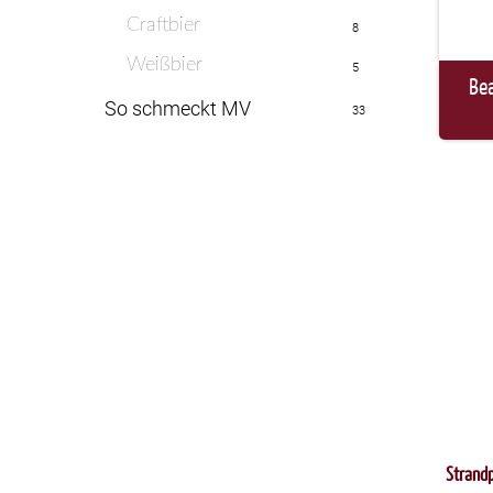
Craftbier
8
Weißbier
5
Be
So schmeckt MV
33
Strandp