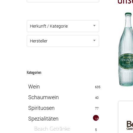
Herkunft / Kategorie
Hersteller
Kategorien
Wein
635
Schaumwein
40
Spirituosen
77
Spezialitäten
18
Beach Getränke
5