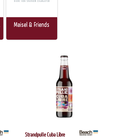
l
Maisel & Friends
Strandpulle Cuba Libre