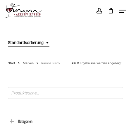
Skip
Men
to
account
main
content
Standardsortierung
Start
Marken
Ramos Pinto
Alle 8 Ergebnisse werden angezeigt
Products
search
Kategorien