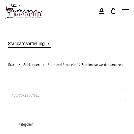
Skip
Men
to
account
main
content
Standardsortierung
Start
Spirituosen
Brennerei Ziegler
Alle 12 Ergebnisse werden angezeigt
Products
search
Kategorien