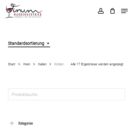
Skip
Men
to
account
main
content
Standardsortierung
Start
Wein
Italien
Sizilien
Alle 17 Ergebnisse werden angezeigt
Products
search
Kategorien