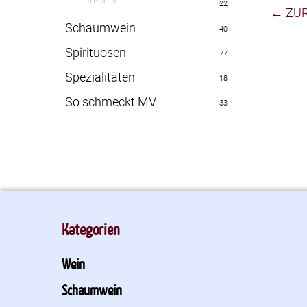
Trentino
22
← ZU
Schaumwein
40
Spirituosen
77
Spezialitäten
18
So schmeckt MV
33
Kategorien
Wein
Schaumwein