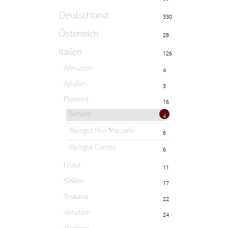
Deutschland
330
Österreich
28
Italien
126
Abruzzen
4
Apulien
3
Piemont
16
Bersano
4
Weingut Pico Maccario
6
Weingut Ceretto
6
Friaul
11
Sizilien
17
Toskana
22
Venetien
24