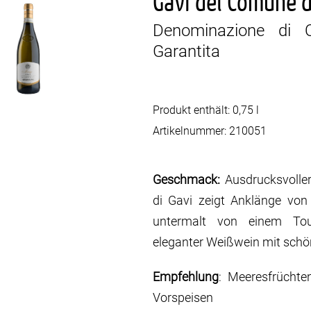
Gavi del Comune d
Denominazione di O
Garantita
Produkt enthält: 0,75
l
Artikelnummer:
210051
Geschmack:
Ausdrucksvoller
di Gavi zeigt Anklänge von
untermalt von einem Touc
eleganter Weißwein mit schö
Empfehlung
: Meeresfrüchte
Vorspeisen