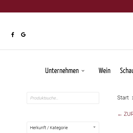
Skip
to
main
content
facebook
google-
plus
Unternehmen
Wein
Scha
Products
Start
search
← ZU
Herkunft / Kategorie