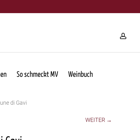
acco
ten
So schmeckt MV
Weinbuch
une di Gavi
WEITER →