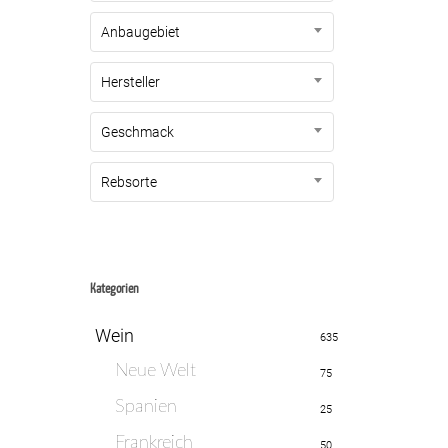
Anbaugebiet
Hersteller
Geschmack
Rebsorte
Kategorien
Wein
635
Neue Welt
75
Spanien
25
Frankreich
50