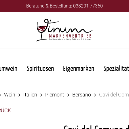
Beratung & Bestellung: 038201 77360
umwein
Spirituosen
Eigenmarken
Spezialitä
Wein
Italien
Piemont
Bersano
Gavi del Com
RÜCK