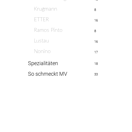
Krugmann
8
ETTER
16
Ramos Pinto
8
Lustau
16
Nonino
17
Spezialitäten
18
So schmeckt MV
33