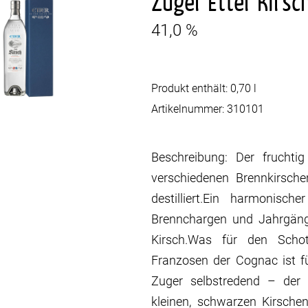
Zuger Etter Kirsch
41,0 %
Produkt enthält: 0,70
l
Artikelnummer:
310101
Beschreibung: Der fruchtig
verschiedenen Brennkirsch
destilliert.Ein harmonisc
Brennchargen und Jahrgänge
Kirsch.Was für den Sch
Franzosen der Cognac ist 
Zuger selbstredend – der 
kleinen, schwarzen Kirsch