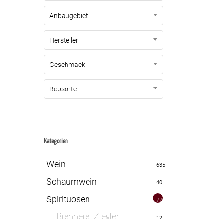
Anbaugebiet
Hersteller
Geschmack
Rebsorte
Kategorien
Wein
635
Schaumwein
40
Spirituosen
77
Brennerei Ziegler
12