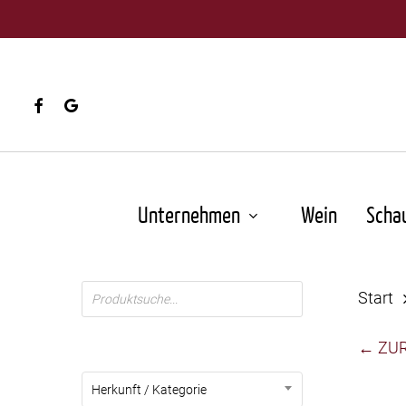
Skip
to
main
content
facebook
google-
plus
Unternehmen
Wein
Scha
Products
Start
search
← ZU
Herkunft / Kategorie