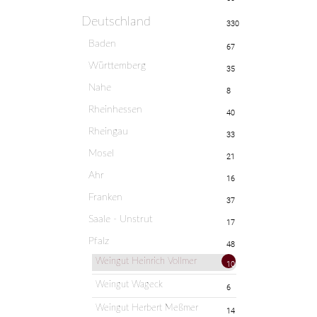
Deutschland
330
Baden
67
Württemberg
35
Nahe
8
Rheinhessen
40
Rheingau
33
Mosel
21
Ahr
16
Franken
37
Saale - Unstrut
17
Pfalz
48
Weingut Heinrich Vollmer
10
Weingut Wageck
6
Weingut Herbert Meßmer
14