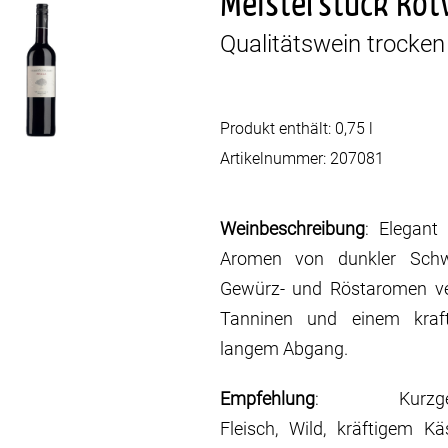
Meisterstück Rot
Qualitätswein trocken
Produkt enthält: 0,75
l
Artikelnummer:
207081
Weinbeschreibung
: Elegant
Aromen von dunkler Schw
Gewürz- und Röstaromen ve
Tanninen und einem kraft
langem Abgang.
Empfehlung
: Kurzge
Fleisch, Wild, kräftigem K