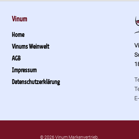
Vinum
Home
V
Vinums Weinwelt
S
AGB
1
Impressum
T
Datenschutzerklärung
T
E
© 2026 Vinum Markenvertrieb.