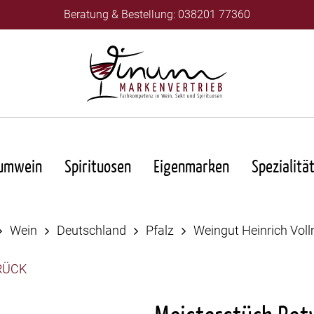
Beratung & Bestellung: 038201 77360
umwein
Spirituosen
Eigenmarken
Spezialitä
Wein
Deutschland
Pfalz
Weingut Heinrich Vol
RÜCK