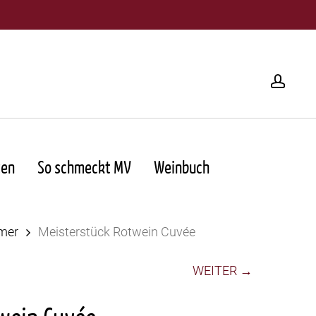
acco
ten
So schmeckt MV
Weinbuch
lmer
Meisterstück Rotwein Cuvée
WEITER →