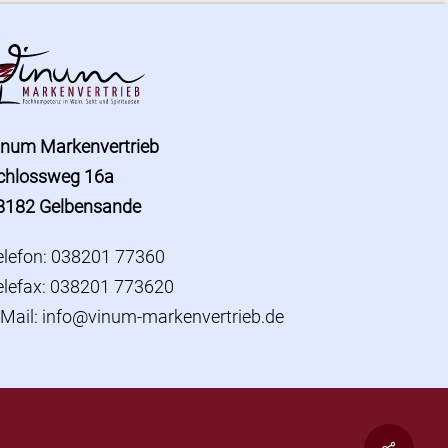
inum Markenvertrieb
chlossweg 16a
8182 Gelbensande
elefon: 038201 77360
elefax: 038201 773620
-Mail:
info@vinum-markenvertrieb.de