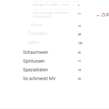
Weingut Dr. Bürklin - Wolf
7
Ruppertsberger Weinkeller
← ZU
11
Hoheburg eG
Sachsen
10
Österreich
28
Italien
126
Schaumwein
40
Spirituosen
77
Spezialitäten
18
So schmeckt MV
33