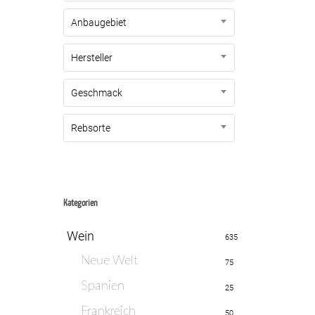
Anbaugebiet
Hersteller
Geschmack
Rebsorte
Kategorien
Wein
635
Neue Welt
75
Spanien
25
Frankreich
50