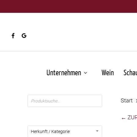
Skip
to
main
content
facebook
google-
plus
Unternehmen
Wein
Scha
Products
Start
search
← ZU
Herkunft / Kategorie