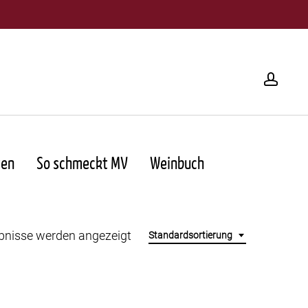
acco
ten
So schmeckt MV
Weinbuch
ebnisse werden angezeigt
Standardsortierung