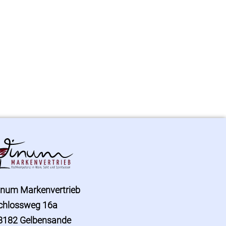
inum Markenvertrieb
chlossweg 16a
8182 Gelbensande