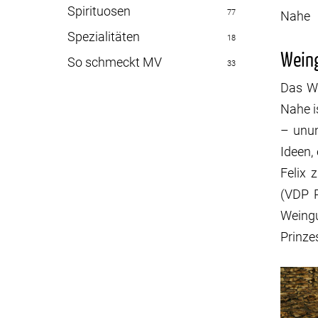
Spirituosen
77
Nahe
Spezialitäten
18
Wein
So schmeckt MV
33
Das We
Nahe i
– unun
Ideen,
Felix 
(VDP P
Weingu
Prinze