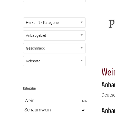
Herkunft / Kategorie
Anbaugebiet
Geschmack
Rebsorte
Wei
Anba
Kategorien
Deuts
Wein
635
Anba
Schaumwein
40