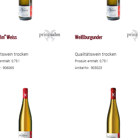
lm” Weiss
Weißburgunder
ätswein trocken
Qualitätswein trocken
enthält: 0,75
l
Produkt enthält: 0,75
l
r.: 906065
Artikel-Nr.: 903023