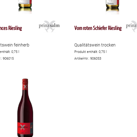
nces Riesling
Vom roten Schiefer Riesling
ätswein feinherb
Qualitätswein trocken
enthält: 0,75
l
Produkt enthält: 0,75
l
r.: 906015
Artikel-Nr.: 906053