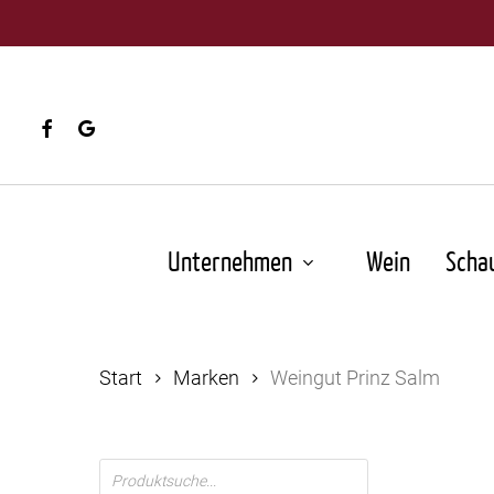
Skip
to
main
content
facebook
google-
plus
Unternehmen
Wein
Scha
Start
Marken
Weingut Prinz Salm
Products
search