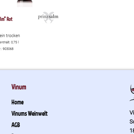
lm” Rot
in trocken
enthält: 0,75
l
r.: 903068
Vinum
Home
V
Vinums Weinwelt
S
AGB
1