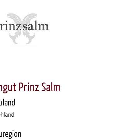
ngut Prinz Salm
uland
chland
uregion