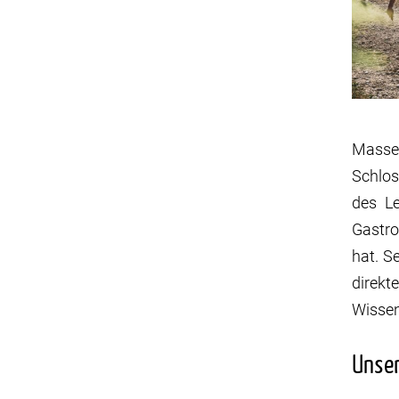
Massen
Schlos
des L
Gastro
hat. S
direkt
Wissen
Unse