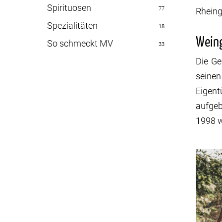
Spirituosen
77
Rhein
Spezialitäten
18
Wein
So schmeckt MV
33
Die Ge
seine
Eigent
aufgeb
1998 w