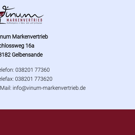
inum Markenvertrieb
chlossweg 16a
8182 Gelbensande
elefon: 038201 77360
elefax: 038201 773620
-Mail:
info@vinum-markenvertrieb.de