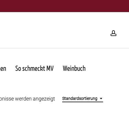
acco
ten
So schmeckt MV
Weinbuch
ebnisse werden angezeigt
Standardsortierung