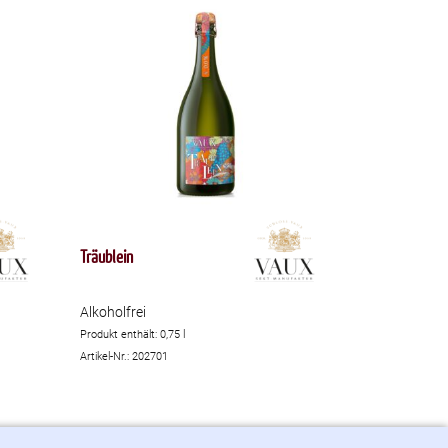
Träublein
Alkoholfrei
Produkt enthält: 0,75
l
Artikel-Nr.: 202701