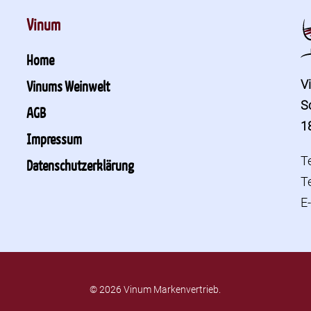
Vinum
Home
V
Vinums Weinwelt
S
AGB
1
Impressum
T
Datenschutzerklärung
T
E
© 2026 Vinum Markenvertrieb.