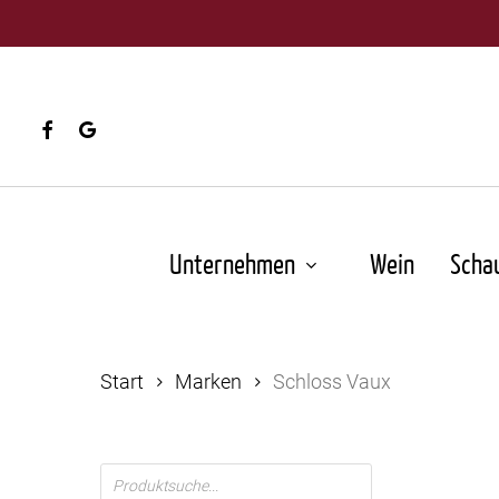
Skip
to
main
content
facebook
google-
plus
Unternehmen
Wein
Scha
Start
Marken
Schloss Vaux
Products
search