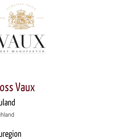
loss Vaux
uland
chland
uregion