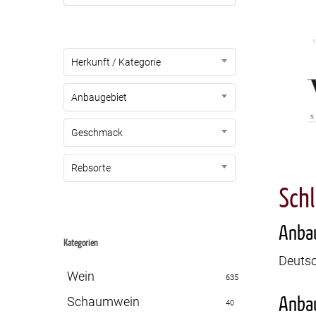
Herkunft / Kategorie
Anbaugebiet
Geschmack
Rebsorte
Sch
Anba
Kategorien
Deuts
Wein
635
Anba
Schaumwein
40