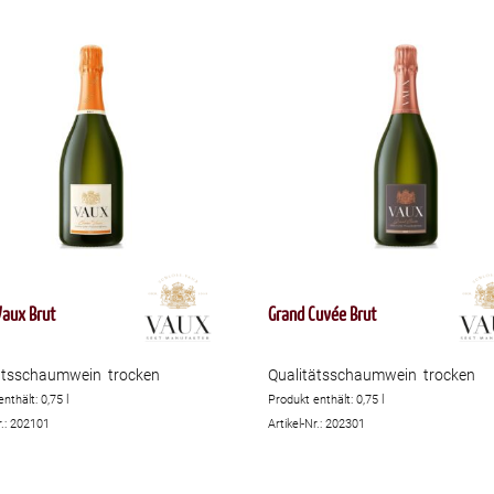
Vaux Brut
Grand Cuvée Brut
ätsschaumwein trocken
Qualitätsschaumwein trocken
enthält: 0,75
l
Produkt enthält: 0,75
l
r.: 202101
Artikel-Nr.: 202301