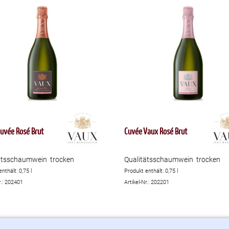
uvée Rosé Brut
Cuvée Vaux Rosé Brut
ätsschaumwein trocken
Qualitätsschaumwein trocken
enthält: 0,75
l
Produkt enthält: 0,75
l
r.: 202401
Artikel-Nr.: 202201