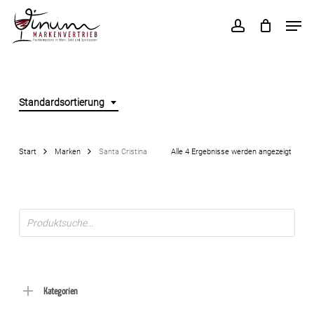
Skip
Men
to
account
main
content
Standardsortierung
Start
Marken
Santa Cristina
Alle 4 Ergebnisse werden angezeigt
Products
search
Kategorien