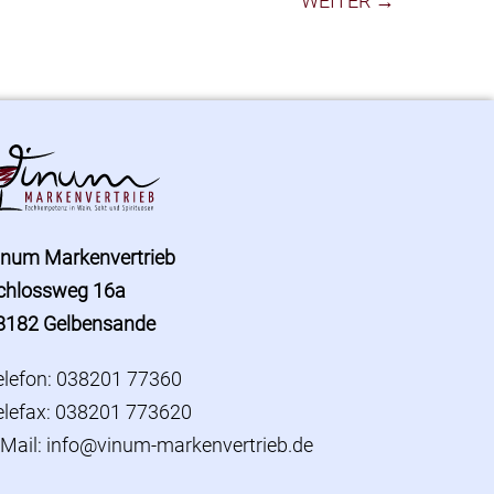
WEITER →
inum Markenvertrieb
chlossweg 16a
8182 Gelbensande
elefon: 038201 77360
elefax: 038201 773620
-Mail:
info@vinum-markenvertrieb.de