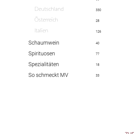
Deutschland
330
Österreich
28
Italien
126
Schaumwein
40
Spirituosen
77
Spezialitäten
18
So schmeckt MV
33