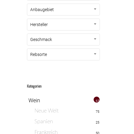
Anbaugebiet
Hersteller
Geschmack
Rebsorte
Kategorien
Wein
635
Neue Welt
75
Spanien
25
Frankreich
50