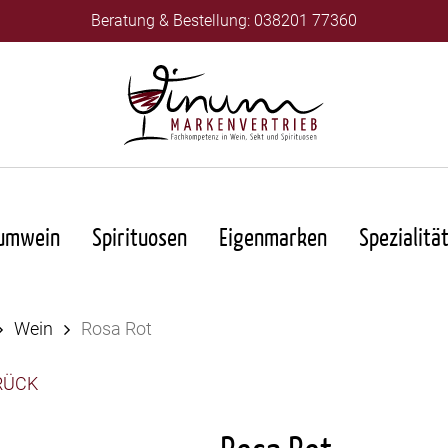
Beratung & Bestellung: 038201 77360
umwein
Spirituosen
Eigenmarken
Spezialitä
Wein
Rosa Rot
RÜCK