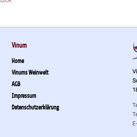
RÜCK
Vinum
Home
V
Vinums Weinwelt
S
AGB
1
Impressum
T
Datenschutzerklärung
T
E