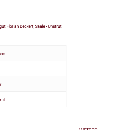
ut Florian Deckert
,
Saale - Unstrut
ein
r
rut