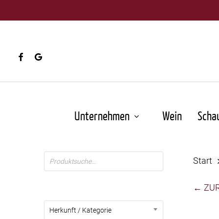
Skip
to
main
content
facebook
google-
plus
Unternehmen
Wein
Scha
Products
Start
search
← ZU
Herkunft / Kategorie