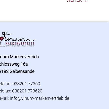
WEITER →
inum Markenvertrieb
chlossweg 16a
8182 Gelbensande
elefon: 038201 77360
elefax: 038201 773620
-Mail:
info@vinum-markenvertrieb.de