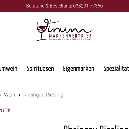
Beratung & Bestellung: 038201 77360
umwein
Spirituosen
Eigenmarken
Spezialitä
Wein
Rheingau Riesling
RÜCK