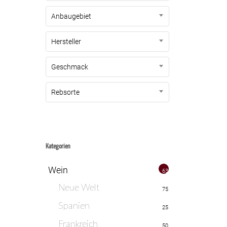
Anbaugebiet
Hersteller
Geschmack
Rebsorte
Kategorien
Wein
635
Neue Welt
75
Spanien
25
Frankreich
50