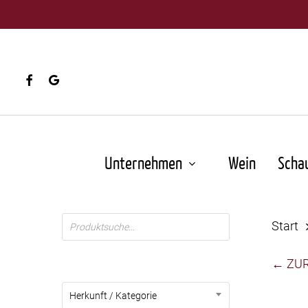
Skip
to
main
content
facebook
google-
plus
Unternehmen
Wein
Scha
Products
Start
search
← ZU
Herkunft / Kategorie