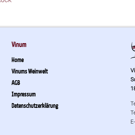
RÜCK
Vinum
Home
V
Vinums Weinwelt
S
AGB
1
Impressum
T
Datenschutzerklärung
T
E