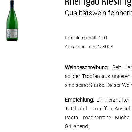
Rheingau Riesling
Qualitätswein feinher
Produkt enthält: 1,0
l
Artikelnummer:
423003
Weinbeschreibung:
Seit Jah
solider Tropfen aus unseren 
sind seine Stärke. Dieser Wein
Empfehlung:
Ein herzhafter
Tafel und den offen Ausscha
Pasta, mediterrane Küche 
Grillabend.