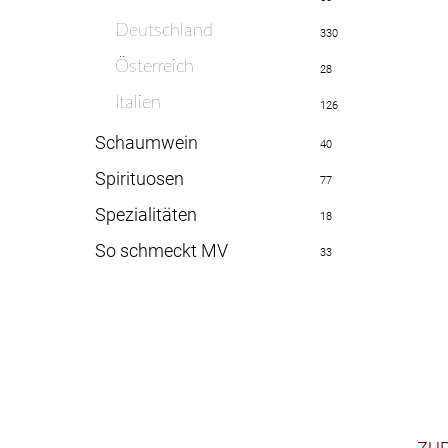
Deutschland
330
Österreich
28
Italien
126
Schaumwein
40
Spirituosen
77
Spezialitäten
18
So schmeckt MV
33