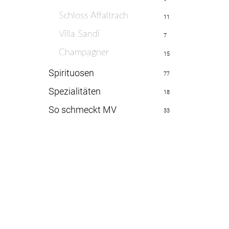
Schloss Affaltrach
11
Villa Sandi
7
Champagner
15
Spirituosen
77
Spezialitäten
18
So schmeckt MV
33