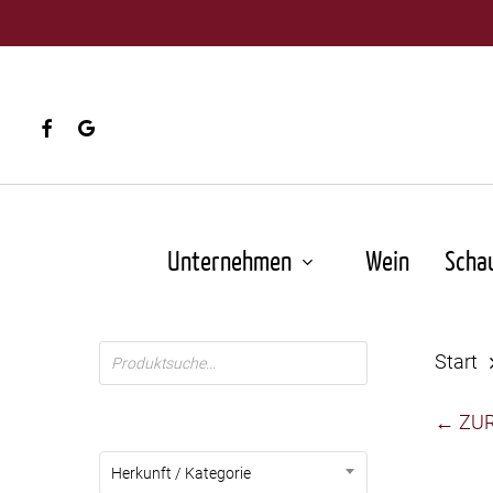
Skip
to
main
content
facebook
google-
plus
Unternehmen
Wein
Scha
Products
Start
search
← ZU
Herkunft / Kategorie