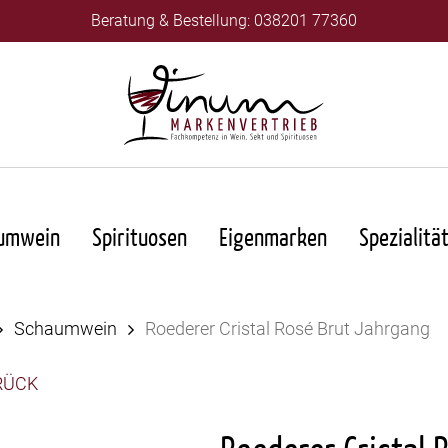
Beratung & Bestellung: 038201 77360
umwein
Spirituosen
Eigenmarken
Spezialitä
Schaumwein
Roederer Cristal Rosé Brut Jahrgang
RÜCK