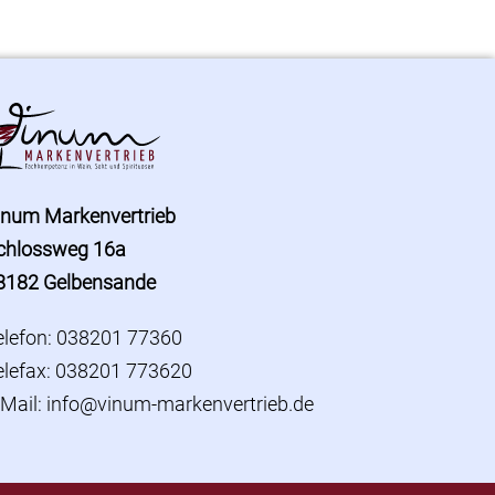
inum Markenvertrieb
chlossweg 16a
8182 Gelbensande
elefon: 038201 77360
elefax: 038201 773620
-Mail:
info@vinum-markenvertrieb.de