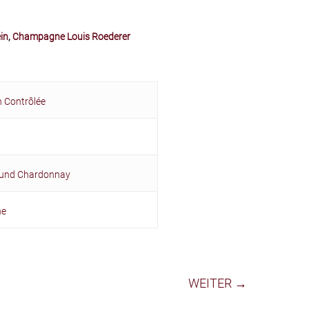
in
,
Champagne Louis Roederer
n Contrôlée
r und Chardonnay
ne
WEITER →