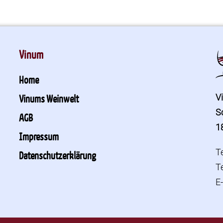
Vinum
Home
V
Vinums Weinwelt
S
AGB
1
Impressum
T
Datenschutzerklärung
T
E