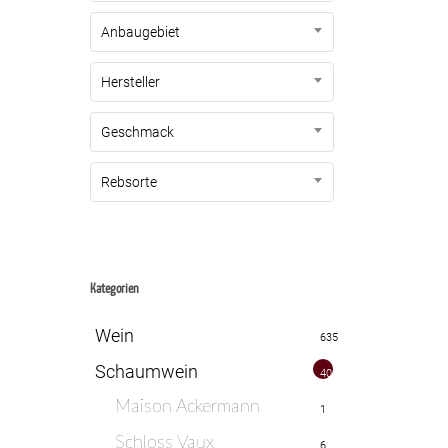
Anbaugebiet
Hersteller
Geschmack
Rebsorte
Kategorien
Wein
635
Schaumwein
40
Maison Ackermann
1
Schloss Vaux
6