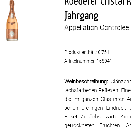
Roederer Cristal 
Jahrgang
Appellation Contrôlée
Produkt enthält: 0,75
l
Artikelnummer:
158041
Weinbeschreibung:
Glänzen
lachsfarbenen Reflexen. Eine
die im ganzen Glas ihren 
schon cremigen Eindruck e
Bukett.Zunächst zarte Aro
getrockneten Früchten. A