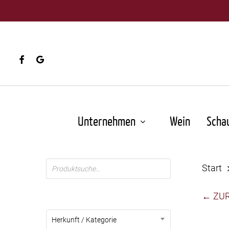
Skip
to
main
content
facebook
google-
plus
Unternehmen
Wein
Scha
Products
Start
search
← ZU
Herkunft / Kategorie