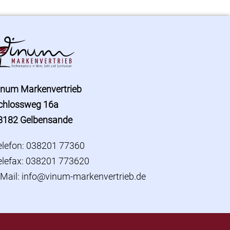
inum Markenvertrieb
chlossweg 16a
8182 Gelbensande
elefon: 038201 77360
elefax: 038201 773620
-Mail:
info@vinum-markenvertrieb.de