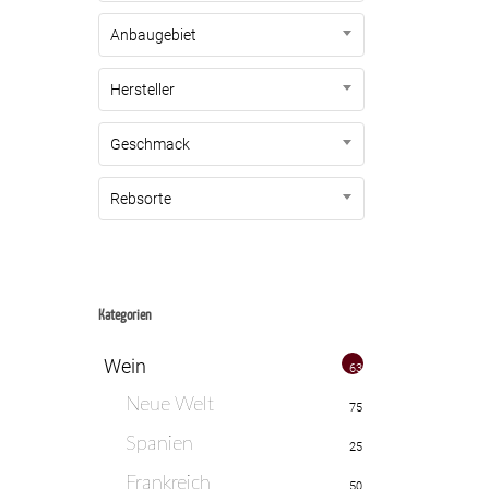
Anbaugebiet
Hersteller
Geschmack
Rebsorte
Kategorien
Wein
635
Neue Welt
75
Spanien
25
Frankreich
50