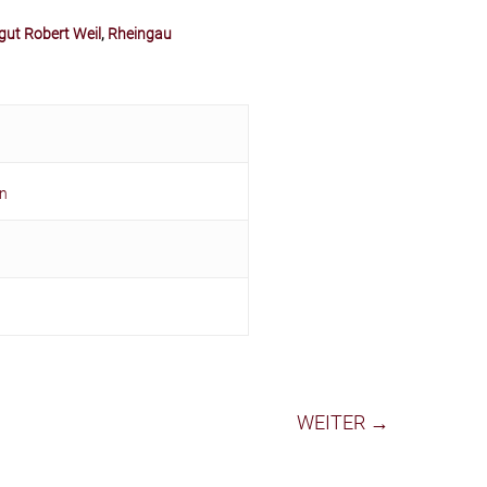
ut Robert Weil
,
Rheingau
en
WEITER →