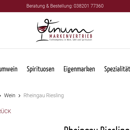
Beratung & Bestellung: 038201 77360
umwein
Spirituosen
Eigenmarken
Spezialitä
Wein
Rheingau Riesling
RÜCK