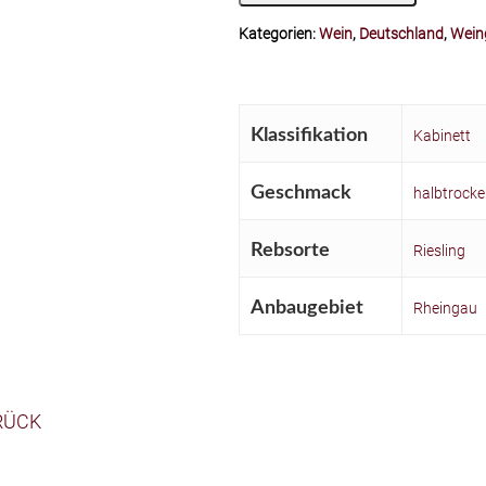
Kategorien:
Wein
,
Deutschland
,
Weing
Klassifikation
Kabinett
Geschmack
halbtrock
Rebsorte
Riesling
Anbaugebiet
Rheingau
RÜCK