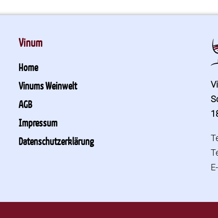
Vinum
Home
V
Vinums Weinwelt
S
AGB
1
Impressum
T
Datenschutzerklärung
T
E