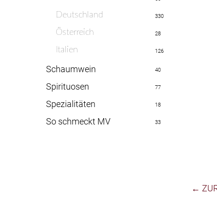
Deutschland
330
Österreich
28
Italien
126
Schaumwein
40
Spirituosen
77
Spezialitäten
18
So schmeckt MV
33
← ZU