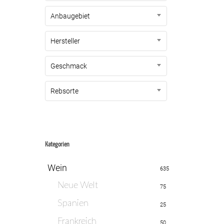
Anbaugebiet
Hersteller
Geschmack
Rebsorte
Kategorien
Wein
635
Neue Welt
75
Spanien
25
Frankreich
50