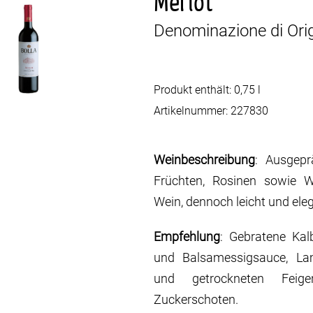
Merlot
Denominazione di Orig
Produkt enthält: 0,75
l
Artikelnummer:
227830
Weinbeschreibung
: Ausgep
Früchten, Rosinen sowie Wü
Wein, dennoch leicht und ele
Empfehlung
: Gebratene Kal
und Balsamessigsauce, La
und getrockneten Feig
Zuckerschoten.