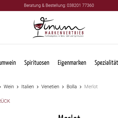
Beratung & Bestellung: 038201 77360
umwein
Spirituosen
Eigenmarken
Spezialitä
Wein
Italien
Venetien
Bolla
Merlot
RÜCK