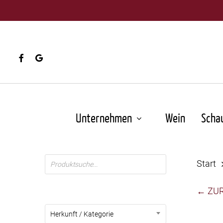
Skip
to
main
content
facebook
google-
plus
Unternehmen
Wein
Scha
Products
Start
search
← ZU
Herkunft / Kategorie