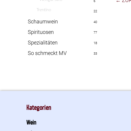
← ZU
6
Trentino
22
Schaumwein
40
Spirituosen
77
Spezialitäten
18
So schmeckt MV
33
Kategorien
Wein