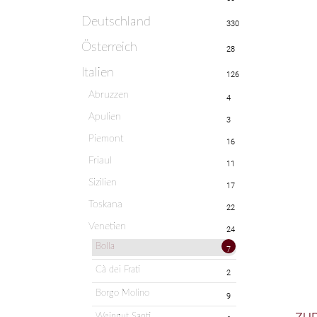
Deutschland
330
Österreich
28
Italien
126
Abruzzen
4
Apulien
3
Piemont
16
Friaul
11
Sizilien
17
Toskana
22
Venetien
24
Bolla
7
Cà dei Frati
2
Borgo Molino
9
Weingut Santi