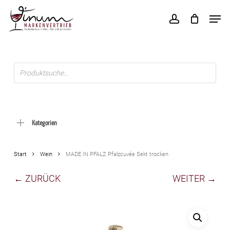
Skip
Men
to
account
main
content
Products
search
Kategorien
Start
Wein
MADE IN PFALZ Pfalzcuvée Sekt trocken
← ZURÜCK
WEITER →