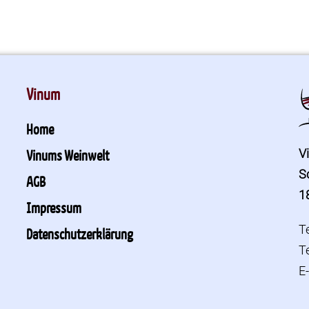
Vinum
Home
V
Vinums Weinwelt
S
AGB
1
Impressum
T
Datenschutzerklärung
T
E