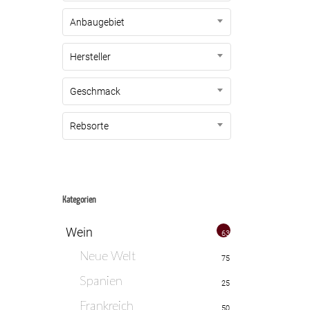
Anbaugebiet
Hersteller
Geschmack
Rebsorte
Kategorien
Wein
635
Neue Welt
75
Spanien
25
Frankreich
50