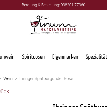
Beratung & Bestellung: 038201 77360
umwein
Spirituosen
Eigenmarken
Spezialitä
Wein
Ihringer Spätburgunder Rosé
RÜCK