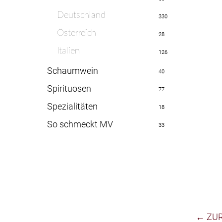
Deutschland
330
Österreich
28
Italien
126
Schaumwein
40
Spirituosen
77
Spezialitäten
18
So schmeckt MV
33
← ZU