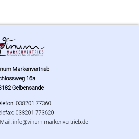
inum Markenvertrieb
chlossweg 16a
8182 Gelbensande
elefon: 038201 77360
elefax: 038201 773620
-Mail:
info@vinum-markenvertrieb.de