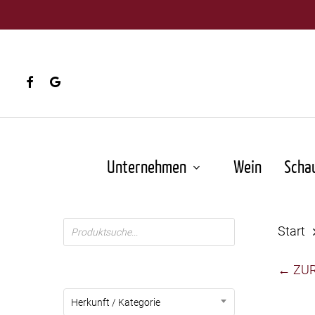
Skip
to
main
content
facebook
google-
plus
Unternehmen
Wein
Scha
Products
Start
search
← ZU
Herkunft / Kategorie