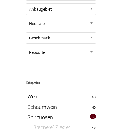
Anbaugebiet
Hersteller
Geschmack
Rebsorte
Kategorien
Wein
635
Schaumwein
40
Spirituosen
77
Brennerei Ziegler
12