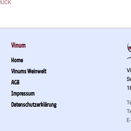
RÜCK
Vinum
Home
V
Vinums Weinwelt
S
AGB
1
Impressum
T
Datenschutzerklärung
T
E