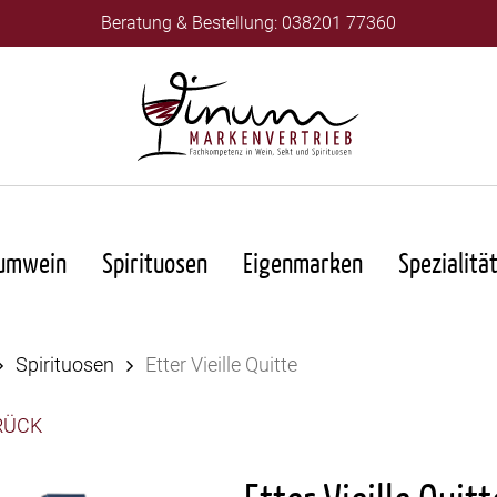
Beratung & Bestellung: 038201 77360
umwein
Spirituosen
Eigenmarken
Spezialitä
Spirituosen
Etter Vieille Quitte
RÜCK