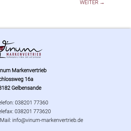
WEITER →
inum Markenvertrieb
chlossweg 16a
8182 Gelbensande
elefon: 038201 77360
elefax: 038201 773620
-Mail:
info@vinum-markenvertrieb.de