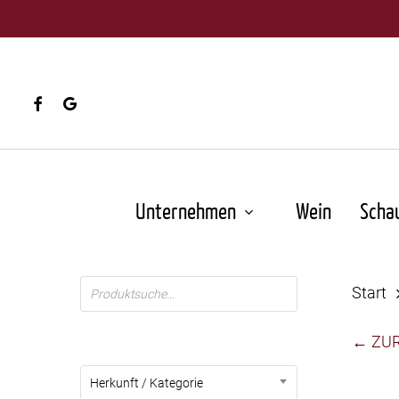
Skip
to
main
content
facebook
google-
plus
Unternehmen
Wein
Scha
Products
Start
search
← ZU
Herkunft / Kategorie