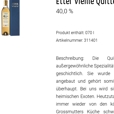
Etter Vieille Quitt
40,0 %
Produkt enthält: 070
l
Artikelnummer:
311401
Beschreibung: Die Qu
außergewöhnliche Spezialit
geschichtlich. Sie wurd
angebaut und gehört somi
überhaupt. Bei uns wird 
heimischen Exoten. Heutzu
immer wieder von den kös
Grossmutters Küche schw