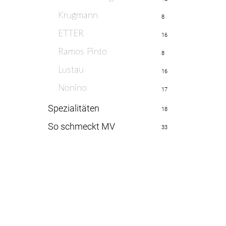
Krugmann
8
ETTER
16
Ramos Pinto
8
Lustau
16
Nonino
17
Spezialitäten
18
So schmeckt MV
33