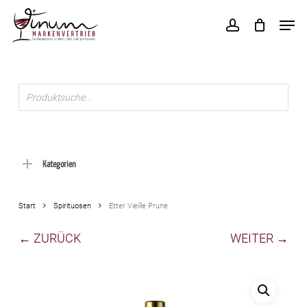
Skip
Men
to
account
main
content
Products
search
Kategorien
Start
Spirituosen
Etter Vieille Prune
← ZURÜCK
WEITER →