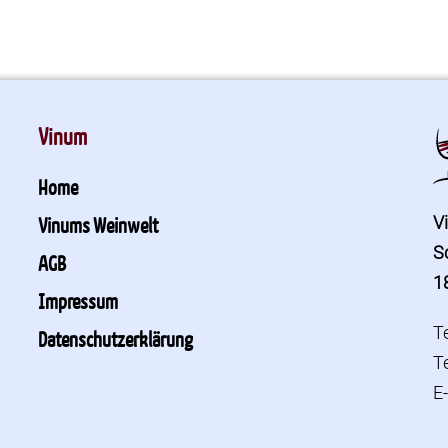
Vinum
Home
V
Vinums Weinwelt
S
AGB
1
Impressum
T
Datenschutzerklärung
T
E