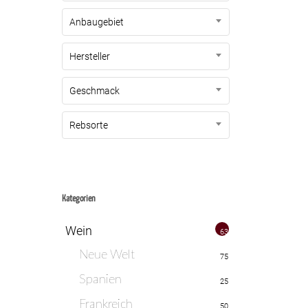
Anbaugebiet
Hersteller
Geschmack
Rebsorte
Kategorien
Wein
635
Neue Welt
75
Spanien
25
Frankreich
50