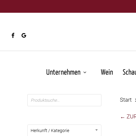
Skip
to
main
content
facebook
google-
plus
Unternehmen
Wein
Scha
Products
Start
search
← ZU
Herkunft / Kategorie