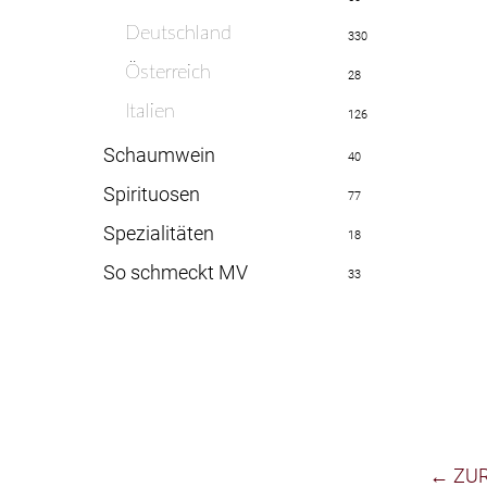
Deutschland
330
Österreich
28
Italien
126
Schaumwein
40
Spirituosen
77
Spezialitäten
18
So schmeckt MV
33
← ZU