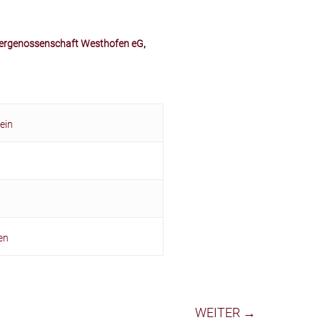
ergenossenschaft Westhofen eG
,
ein
en
WEITER →