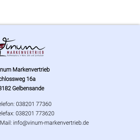
inum Markenvertrieb
chlossweg 16a
8182 Gelbensande
elefon: 038201 77360
elefax: 038201 773620
-Mail:
info@vinum-markenvertrieb.de