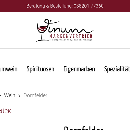
Beratung & Bestellung: 038201 77360
umwein
Spirituosen
Eigenmarken
Spezialitä
Wein
Dornfelder
RÜCK