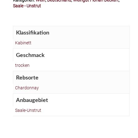
Kategorien:
Wein
,
Deutschland
,
Weingut Florian Deckert
,
Saale - Unstrut
Klassifikation
Kabinett
Geschmack
trocken
Rebsorte
Chardonnay
Anbaugebiet
Saale-Unstrut