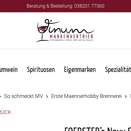
Beratung & Bestellung: 038201 77360
umwein
Spirituosen
Eigenmarken
Spezialitä
So schmeckt MV
Erste Maennerhobby Brennerei
RÜCK