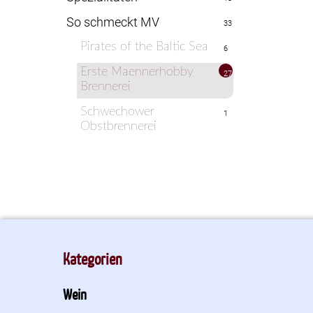
So schmeckt MV
33
Pirates of the Baltic Sea
6
Erste Maennerhobby
27
Brennerei
Schwechower
1
Obstbrennerei
Kategorien
Wein