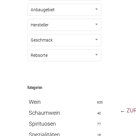
Anbaugebiet
Hersteller
Geschmack
Rebsorte
Kategorien
Wein
635
← ZU
Schaumwein
40
Spirituosen
77
Spezialitäten
18