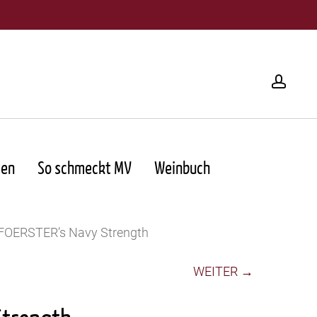
acco
ten
So schmeckt MV
Weinbuch
FOERSTER’s Navy Strength
WEITER →