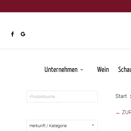
Skip
to
main
content
facebook
google-
plus
Unternehmen
Wein
Scha
Products
Start
search
← ZU
Herkunft / Kategorie