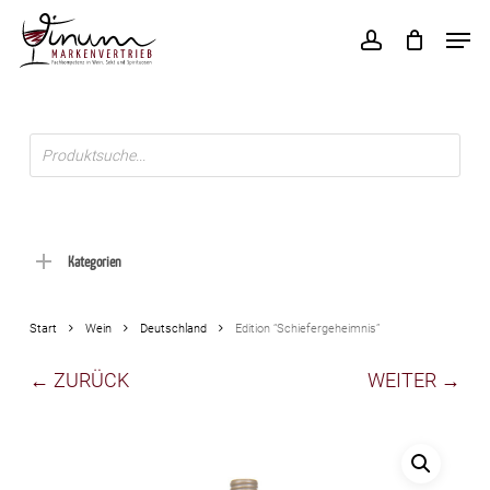
Skip
Men
to
account
main
content
Products
search
Kategorien
Start
Wein
Deutschland
Edition “Schiefergeheimnis”
← ZURÜCK
WEITER →