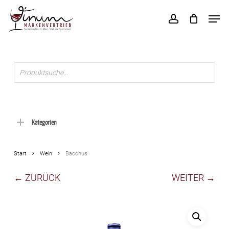
Skip
Men
to
account
main
content
Products
search
Kategorien
Start
Wein
Bacchus
← ZURÜCK
WEITER →