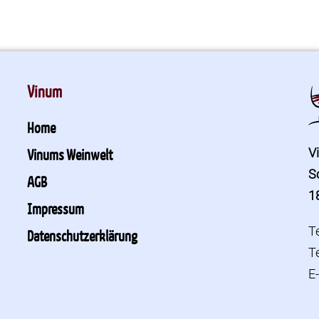
Vinum
Home
V
Vinums Weinwelt
S
AGB
1
Impressum
T
Datenschutzerklärung
T
E