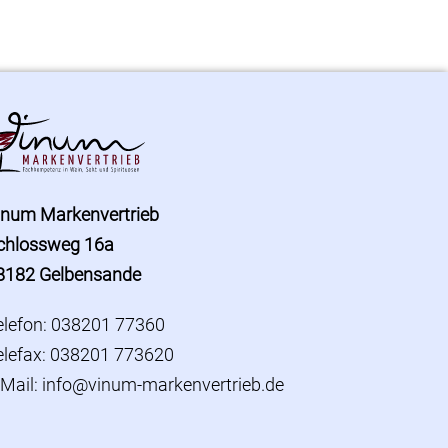
inum Markenvertrieb
chlossweg 16a
8182 Gelbensande
elefon: 038201 77360
elefax: 038201 773620
-Mail:
info@vinum-markenvertrieb.de