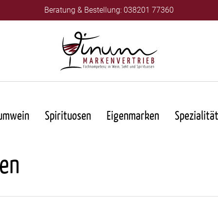
Beratung & Bestellung: 038201 77360
umwein
Spirituosen
Eigenmarken
Spezialitä
ren