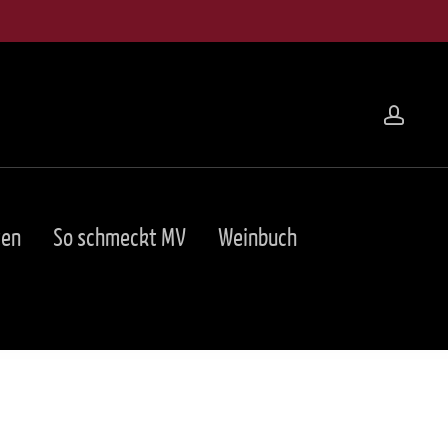
acco
ten
So schmeckt MV
Weinbuch